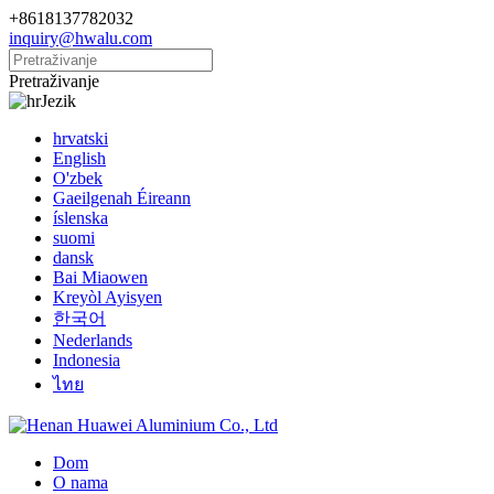
+8618137782032
inquiry@hwalu.com
Pretraživanje
Jezik
hrvatski
English
O'zbek
Gaeilgenah Éireann
íslenska
suomi
dansk
Bai Miaowen
Kreyòl Ayisyen
한국어
Nederlands
Indonesia
ไทย
Dom
O nama