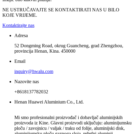
NE USTRUČAVAJTE SE KONTAKTIRATI NAS U BILO
KOJE VRIJEME.
Kontaktirajte nas
Adresa
52 Dongming Road, okrug Guancheng, grad Zhengzhou,
provincija Henan, Kina. 450000
Email
inquiry@hwalu.com
Nazovite nas
+8618137782032
Henan Huawei Aluminium Co., Ltd.
Mi smo profesionalni proizvođač i dobavljač aluminijskih
proizvoda iz Kine. Glavni proizvodi uključuju: aluminijumsku
ploču / zavojnicu / valjak / traku od folije, aluminijski disk,
aluminijumsku ploču gaznoga sloja, reljefni aluminij,