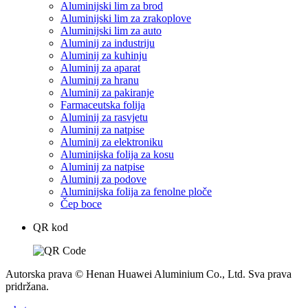
Aluminijski lim za brod
Aluminijski lim za zrakoplove
Aluminijski lim za auto
Aluminij za industriju
Aluminij za kuhinju
Aluminij za aparat
Aluminij za hranu
Aluminij za pakiranje
Farmaceutska folija
Aluminij za rasvjetu
Aluminij za natpise
Aluminij za elektroniku
Aluminijska folija za kosu
Aluminij za natpise
Aluminij za podove
Aluminijska folija za fenolne ploče
Čep boce
QR kod
Autorska prava © Henan Huawei Aluminium Co., Ltd. Sva prava
pridržana.