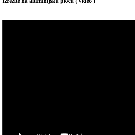
Izrežite na aluminijsku ploču ( video )