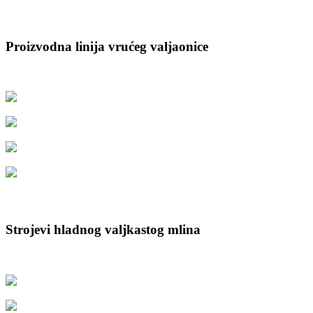
Proizvodna linija vrućeg valjaonice
Strojevi hladnog valjkastog mlina