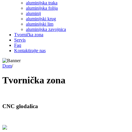
aluminijska traka
aluminijska folija
aluminij
aluminijski krug
aluminijski lim
aluminijska zavojnica
Tvornička zona
Servis
Faq
Kontaktirajte nas
Dom
/
Tvornička zona
CNC glodalica